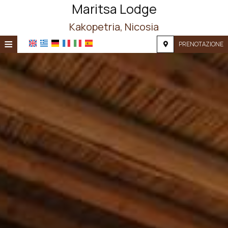
Maritsa Lodge
Kakopetria, Nicosia
≡
PRENOTAZIONE
HOME
POSIZIONE
ALLOGGIO
SERVIZI
FOTOGRAFIE
RICHIESTA
CONTATTI