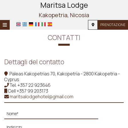
Maritsa Lodge
Kakopetria, Nicosia
≡
PRENOTAZIONE
HOME
CONTATTI
POSIZIONE
ALLOGGIO
Dettagli del contatto
SERVIZI
Paleas Kakopetrias 70, Kakopetria - 2800 Kakopetria -
Cyprus
FOTOGRAFIE
Tel.
+357 22 923646
Cell
+357 99 203173
RICHIESTA
maritsalodgehotel@gmail.com
CONTATTI